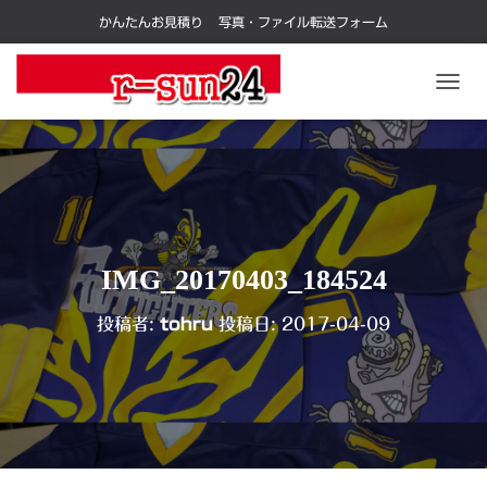
かんたんお見積り
写真・ファイル転送フォーム
ナ
ビ
ゲ
ー
シ
ョ
ン
を
切
IMG_20170403_184524
り
替
投稿者:
tohru
投稿日:
2017-04-09
え