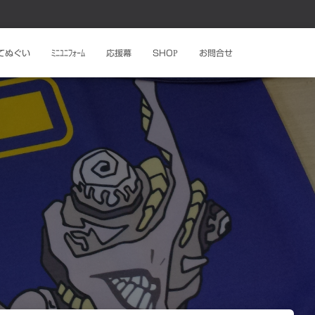
ﾄてぬぐい
ﾐﾆﾕﾆﾌｫｰﾑ
応援幕
SHOP
お問合せ