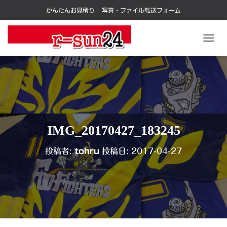
かんたんお見積り
写真・ファイル転送フォーム
ナ
ビ
ゲ
ー
シ
ョ
ン
を
切
IMG_20170427_183245
り
替
投稿者:
tohru
投稿日:
2017-04-27
え