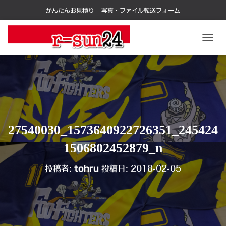
かんたんお見積り
写真・ファイル転送フォーム
ナ
ビ
ゲ
ー
シ
ョ
ン
を
切
27540030_1573640922726351_245424
り
替
1506802452879_n
え
投稿者:
tohru
投稿日:
2018-02-05