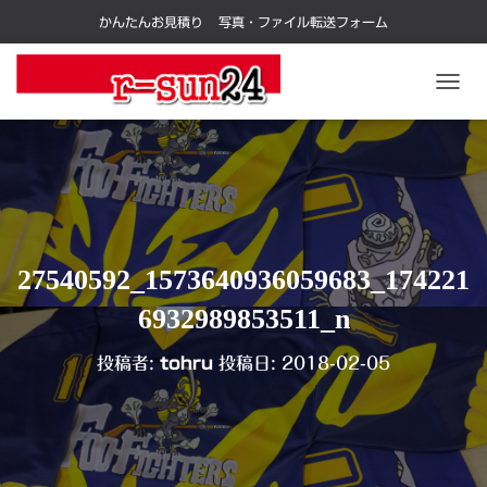
かんたんお見積り
写真・ファイル転送フォーム
ナ
ビ
ゲ
ー
シ
ョ
ン
を
切
27540592_1573640936059683_174221
り
替
6932989853511_n
え
投稿者:
tohru
投稿日:
2018-02-05