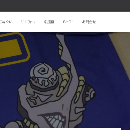
ﾄてぬぐい
ﾐﾆﾕﾆﾌｫｰﾑ
応援幕
SHOP
お問合せ