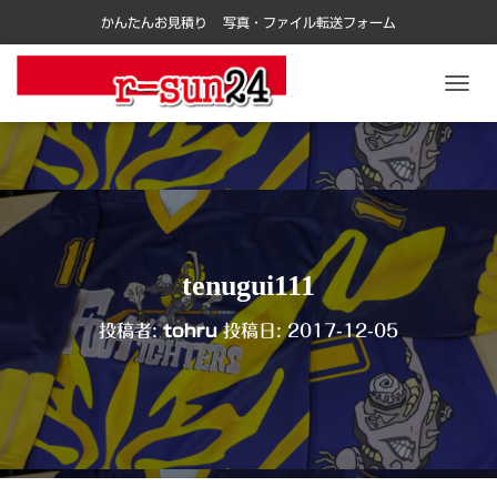
かんたんお見積り
写真・ファイル転送フォーム
ナ
ビ
ゲ
ー
シ
ョ
ン
を
切
tenugui111
り
替
投稿者:
tohru
投稿日:
2017-12-05
え