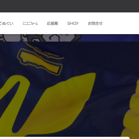
ﾄてぬぐい
ﾐﾆﾕﾆﾌｫｰﾑ
応援幕
SHOP
お問合せ