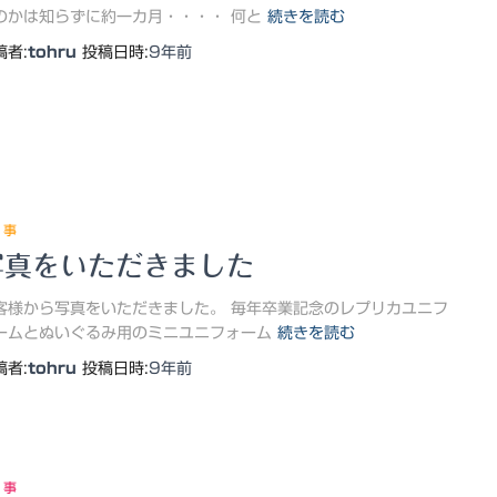
のかは知らずに約一カ月・・・・ 何と
続きを読む
稿者:
tohru
投稿日時:
9年
前
 事
写真をいただきました
客様から写真をいただきました。 毎年卒業記念のレプリカユニフ
ームとぬいぐるみ用のミニユニフォーム
続きを読む
稿者:
tohru
投稿日時:
9年
前
 事