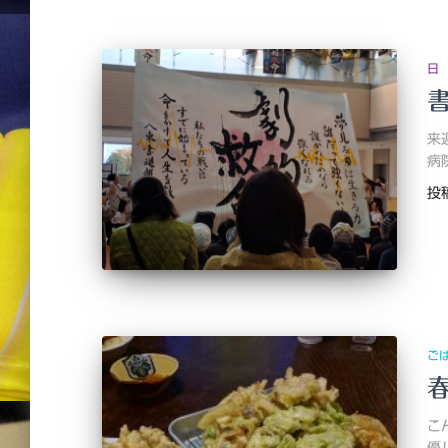
日
来
病
投
ご
こ