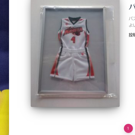
バ
よ
投
投
1