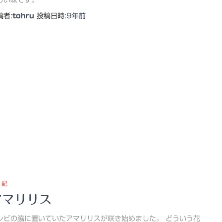
しい味です。
稿者:
tohru
投稿日時:
9年
前
 記
アマリリス
レビの脇に置いていたアマリリスが咲き始めました。 どういう花