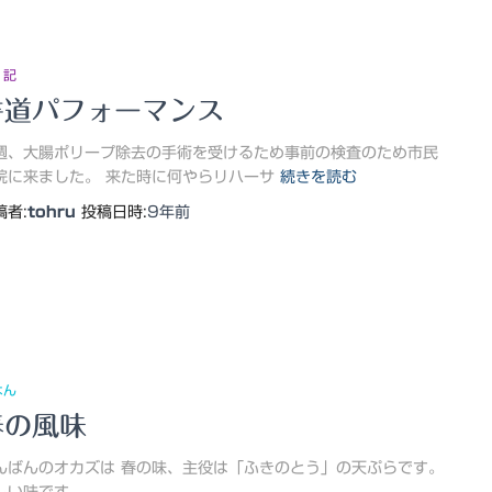
 記
書道パフォーマンス
週、大腸ポリープ除去の手術を受けるため事前の検査のため市民
院に来ました。 来た時に何やらリハーサ
続きを読む
稿者:
tohru
投稿日時:
9年
前
はん
春の風味
んばんのオカズは 春の味、主役は「ふきのとう」の天ぷらです。