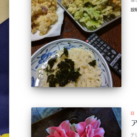
優
投
日
テ