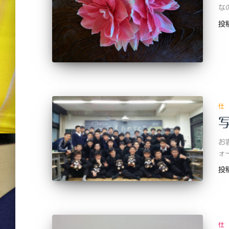
な
投
仕
お
ォ
投
仕