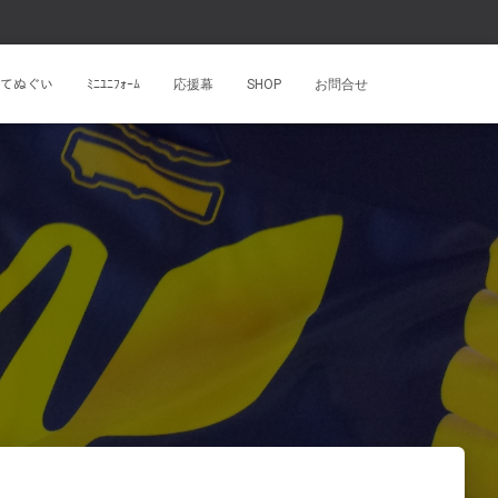
ﾝﾄてぬぐい
ﾐﾆﾕﾆﾌｫｰﾑ
応援幕
SHOP
お問合せ