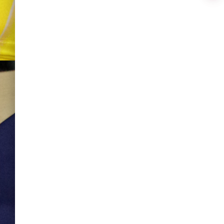
稿
の
ペ
ー
ジ
送
り