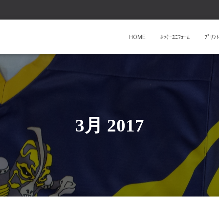
HOME
ﾎｯｹｰﾕﾆﾌｫｰﾑ
ﾌﾟﾘ
3月 2017