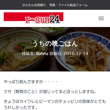
かんたんお見積り
写真・ファイル転送フォーム
ナ
ビ
ゲ
ー
シ
うちの晩ごはん
ョ
ン
投稿者:
tohru
投稿日:
2016-12-14
を
切
り
替
え
やっぱり飲んでますが・・・・
クサ（野菜のこと）が混じってるとほっとしますね。
きょうはカイワレとピーマンのチョッピリの苦味がとても
うれしかったです。