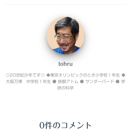
tohru
◎20世紀少年です◎ ◆東京オリンピックのとき小学校１年生 ◆
大阪万博 中学校１年生 ● 鉄腕アトム ● サンダーバード ● 学
研の科学
0件のコメント