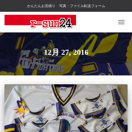
かんたんお見積り
写真・ファイル転送フォーム
ナ
ビ
ゲ
ー
シ
12月 27, 2016
ョ
ン
を
切
り
替
え