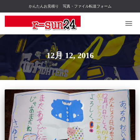
かんたんお見積り
写真・ファイル転送フォーム
ナ
ビ
ゲ
ー
シ
12月 12, 2016
ョ
ン
を
切
り
替
え