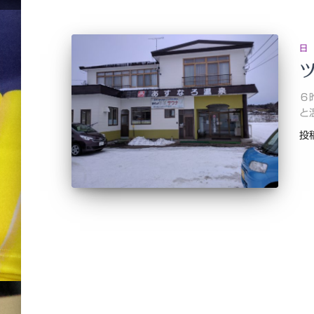
日
６
と
投