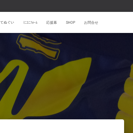
ﾝﾄてぬぐい
ﾐﾆﾕﾆﾌｫｰﾑ
応援幕
SHOP
お問合せ