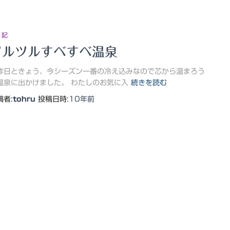
 記
ツルツルすべすべ温泉
昨日ときょう、今シーズン一番の冷え込みなので芯から温まろう
温泉に出かけました。 わたしのお気に入
続きを読む
稿者:
tohru
投稿日時:
10年
前