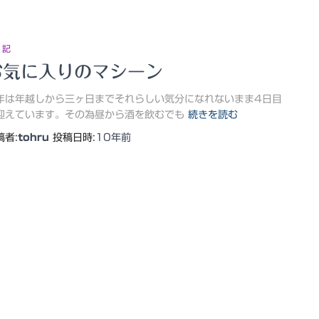
 記
お気に入りのマシーン
年は年越しから三ヶ日までそれらしい気分になれないまま4日目
迎えています。その為昼から酒を飲むでも
続きを読む
稿者:
tohru
投稿日時:
10年
前