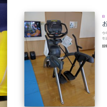
日
今
を
投