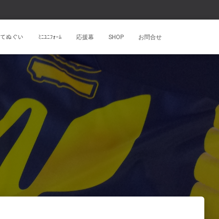
ﾝﾄてぬぐい
ﾐﾆﾕﾆﾌｫｰﾑ
応援幕
SHOP
お問合せ